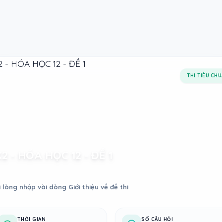
THI TIÊU CH
2 - HÓA HỌC 12 - ĐỀ 1
i lòng nhập vài dòng Giới thiệu về đề thi
THỜI GIAN
SỐ CÂU HỎI