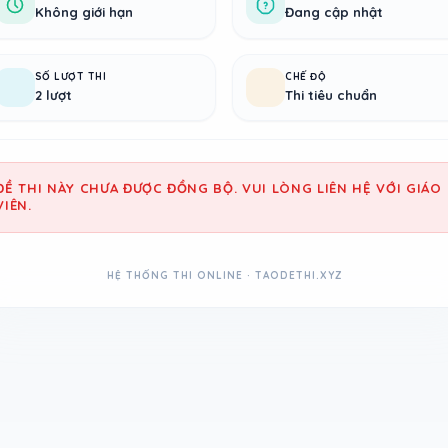
Không giới hạn
Đang cập nhật
SỐ LƯỢT THI
CHẾ ĐỘ
2 lượt
Thi tiêu chuẩn
ĐỀ THI NÀY CHƯA ĐƯỢC ĐỒNG BỘ. VUI LÒNG LIÊN HỆ VỚI GIÁO
VIÊN.
HỆ THỐNG THI ONLINE · TAODETHI.XYZ