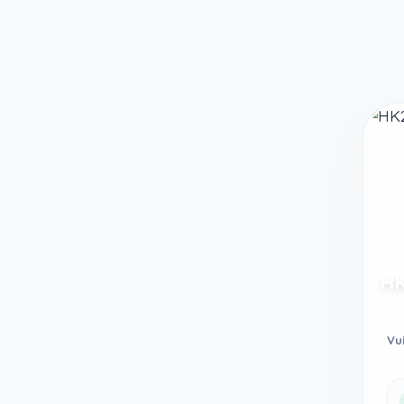
Taodethi.xyz - Tạo đề thi Online miễn phí
HK
Vu