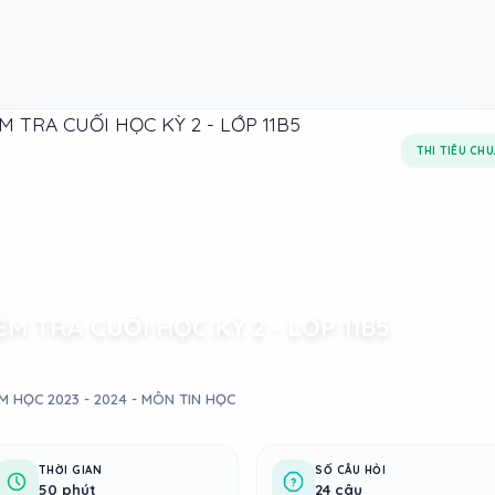
THI TIÊU CH
ỂM TRA CUỐI HỌC KỲ 2 - LỚP 11B5
M HỌC 2023 - 2024 - MÔN TIN HỌC
THỜI GIAN
SỐ CÂU HỎI
50 phút
24 câu