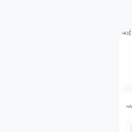
Taodethi.xyz - Tạo đề thi Online miễn phí
KI
NĂ