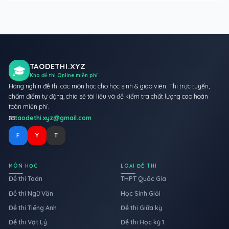
TAODETHI.XYZ
🎓
Kho đề thi Online miễn phí
Hàng nghìn đề thi các môn học cho học sinh & giáo viên. Thi trực tuyến,
chấm điểm tự động, chia sẻ tài liệu và đề kiểm tra chất lượng cao hoàn
toàn miễn phí.
📧
taodethi.xyz@gmail.com
F
Y
T
MÔN HỌC
LOẠI ĐỀ THI
Đề thi Toán
THPT Quốc Gia
Đề thi Ngữ Văn
Học Sinh Giỏi
Đề thi Tiếng Anh
Đề thi Giữa kỳ
Đề thi Vật Lý
Đề thi Học kỳ 1