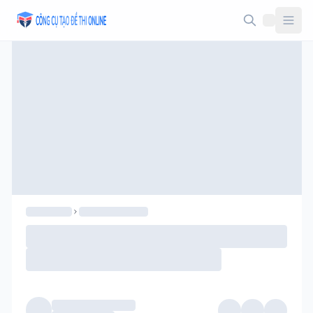
Taodethi.xyz - Tạo đề thi Online miễn phí