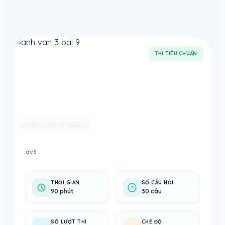
Taodethi.xyz - Tạo đề thi Online miễn phí
THI TIÊU CHUẨN
anh van 3 bai 9
av3
THỜI GIAN
SỐ CÂU HỎI
90 phút
30 câu
SỐ LƯỢT THI
CHẾ ĐỘ