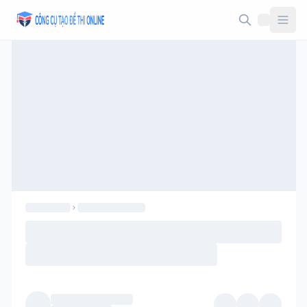
Taodethi.xyz - Tạo đề thi Online miễn phí