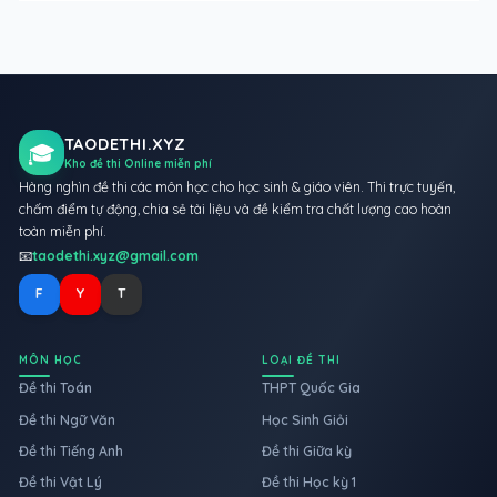
TAODETHI.XYZ
🎓
Kho đề thi Online miễn phí
Hàng nghìn đề thi các môn học cho học sinh & giáo viên. Thi trực tuyến,
chấm điểm tự động, chia sẻ tài liệu và đề kiểm tra chất lượng cao hoàn
toàn miễn phí.
📧
taodethi.xyz@gmail.com
F
Y
T
MÔN HỌC
LOẠI ĐỀ THI
Đề thi Toán
THPT Quốc Gia
Đề thi Ngữ Văn
Học Sinh Giỏi
Đề thi Tiếng Anh
Đề thi Giữa kỳ
Đề thi Vật Lý
Đề thi Học kỳ 1