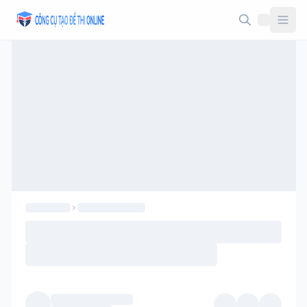
Taodethi.xyz - Tạo đề thi Online miễn phí