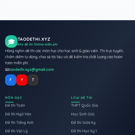
TAODETHI.XYZ
🎓
Kho đề thi Online miễn phí
Hàng nghìn đề thi các môn học cho học sinh & giáo viên. Thi trực tuyến,
chấm điểm tự động, chia sẻ tài liệu và đề kiểm tra chất lượng cao hoàn
toàn miễn phí.
📧
taodethi.xyz@gmail.com
F
Y
T
MÔN HỌC
LOẠI ĐỀ THI
Đề thi Toán
THPT Quốc Gia
Đề thi Ngữ Văn
Học Sinh Giỏi
Đề thi Tiếng Anh
Đề thi Giữa kỳ
Đề thi Vật Lý
Đề thi Học kỳ 1