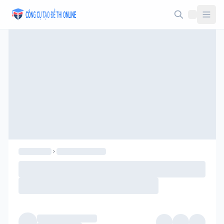
Taodethi.xyz - Tạo đề thi Online miễn phí