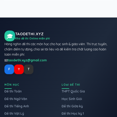
TAODETHI.XYZ
🎓
Kho đề thi Online miễn phí
Hàng nghìn đề thi các môn học cho học sinh & giáo viên. Thi trực tuyến,
chấm điểm tự động, chia sẻ tài liệu và đề kiểm tra chất lượng cao hoàn
toàn miễn phí.
📧
taodethi.xyz@gmail.com
F
Y
T
MÔN HỌC
LOẠI ĐỀ THI
Đề thi Toán
THPT Quốc Gia
Đề thi Ngữ Văn
Học Sinh Giỏi
Đề thi Tiếng Anh
Đề thi Giữa kỳ
Đề thi Vật Lý
Đề thi Học kỳ 1