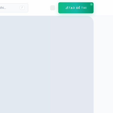
TẠO ĐỀ THI
/