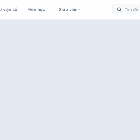
ư viện số
Môn học
Giáo viên