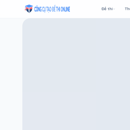
Taodethi.xyz - Tạo đề thi Online miễn phí
Đề thi
Th