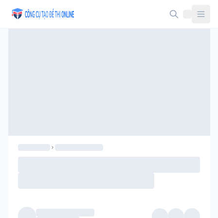
Taodethi.xyz - Tạo đề thi Online miễn phí