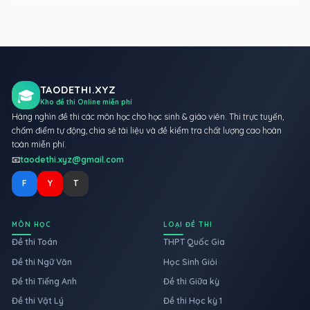
TAODETHI.XYZ
🎓
Kho đề thi Online miễn phí
Hàng nghìn đề thi các môn học cho học sinh & giáo viên. Thi trực tuyến,
chấm điểm tự động, chia sẻ tài liệu và đề kiểm tra chất lượng cao hoàn
toàn miễn phí.
📧
taodethi.xyz@gmail.com
F
Y
T
MÔN HỌC
LOẠI ĐỀ THI
Đề thi Toán
THPT Quốc Gia
Đề thi Ngữ Văn
Học Sinh Giỏi
Đề thi Tiếng Anh
Đề thi Giữa kỳ
Đề thi Vật Lý
Đề thi Học kỳ 1