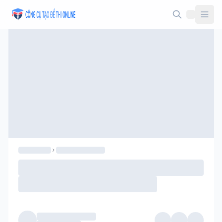
Taodethi.xyz - Tạo đề thi Online miễn phí