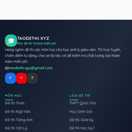
TAODETHI.XYZ
🎓
Kho đề thi Online miễn phí
Hàng nghìn đề thi các môn học cho học sinh & giáo viên. Thi trực tuyến,
chấm điểm tự động, chia sẻ tài liệu và đề kiểm tra chất lượng cao hoàn
toàn miễn phí.
📧
taodethi.xyz@gmail.com
F
Y
T
MÔN HỌC
LOẠI ĐỀ THI
Đề thi Toán
THPT Quốc Gia
Đề thi Ngữ Văn
Học Sinh Giỏi
Đề thi Tiếng Anh
Đề thi Giữa kỳ
Đề thi Vật Lý
Đề thi Học kỳ 1