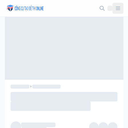
Taodethi.xyz - Tạo đề thi Online miễn phí