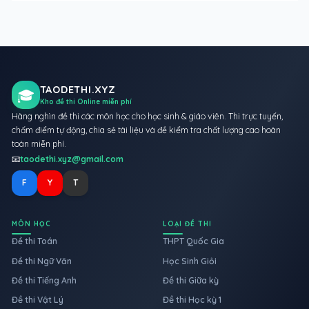
TAODETHI.XYZ
🎓
Kho đề thi Online miễn phí
Hàng nghìn đề thi các môn học cho học sinh & giáo viên. Thi trực tuyến,
chấm điểm tự động, chia sẻ tài liệu và đề kiểm tra chất lượng cao hoàn
toàn miễn phí.
📧
taodethi.xyz@gmail.com
F
Y
T
MÔN HỌC
LOẠI ĐỀ THI
Đề thi Toán
THPT Quốc Gia
Đề thi Ngữ Văn
Học Sinh Giỏi
Đề thi Tiếng Anh
Đề thi Giữa kỳ
Đề thi Vật Lý
Đề thi Học kỳ 1