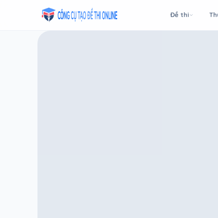
Taodethi.xyz - Tạo đề thi Online miễn phí
Đề thi
Th