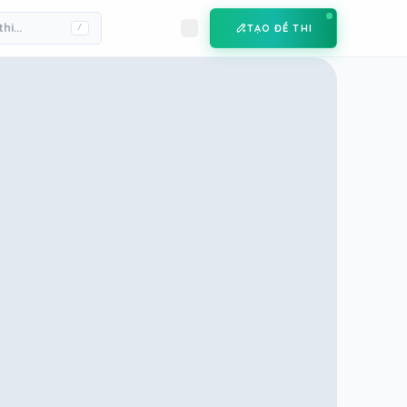
TẠO ĐỀ THI
/