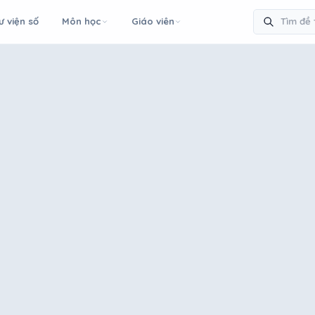
ư viện số
Môn học
Giáo viên