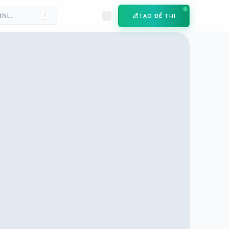
TẠO ĐỀ THI
/