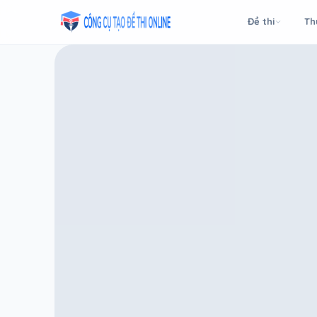
Taodethi.xyz - Tạo đề thi Online miễn phí
Đề thi
Th