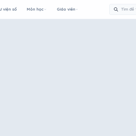
ư viện số
Môn học
Giáo viên