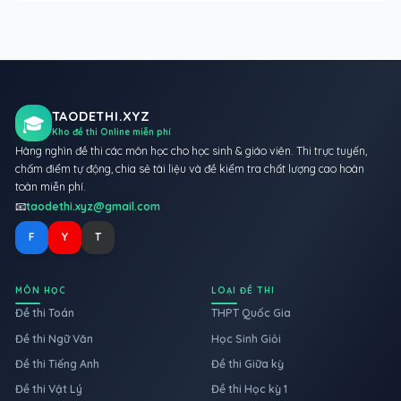
TAODETHI.XYZ
🎓
Kho đề thi Online miễn phí
Hàng nghìn đề thi các môn học cho học sinh & giáo viên. Thi trực tuyến,
chấm điểm tự động, chia sẻ tài liệu và đề kiểm tra chất lượng cao hoàn
toàn miễn phí.
📧
taodethi.xyz@gmail.com
F
Y
T
MÔN HỌC
LOẠI ĐỀ THI
Đề thi Toán
THPT Quốc Gia
Đề thi Ngữ Văn
Học Sinh Giỏi
Đề thi Tiếng Anh
Đề thi Giữa kỳ
Đề thi Vật Lý
Đề thi Học kỳ 1