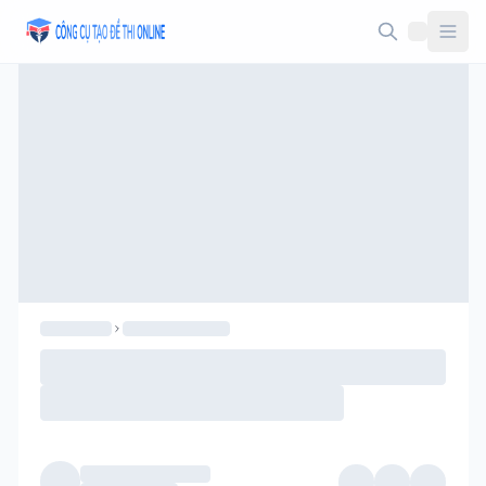
Taodethi.xyz - Tạo đề thi Online miễn phí