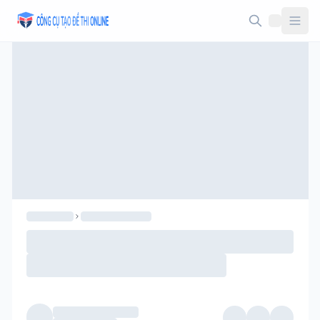
Taodethi.xyz - Tạo đề thi Online miễn phí