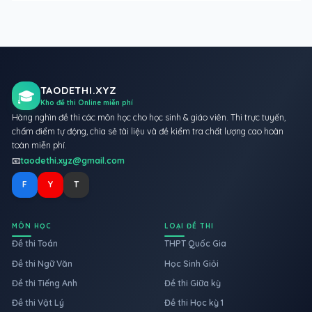
TAODETHI.XYZ
🎓
Kho đề thi Online miễn phí
Hàng nghìn đề thi các môn học cho học sinh & giáo viên. Thi trực tuyến,
chấm điểm tự động, chia sẻ tài liệu và đề kiểm tra chất lượng cao hoàn
toàn miễn phí.
📧
taodethi.xyz@gmail.com
F
Y
T
MÔN HỌC
LOẠI ĐỀ THI
Đề thi Toán
THPT Quốc Gia
Đề thi Ngữ Văn
Học Sinh Giỏi
Đề thi Tiếng Anh
Đề thi Giữa kỳ
Đề thi Vật Lý
Đề thi Học kỳ 1