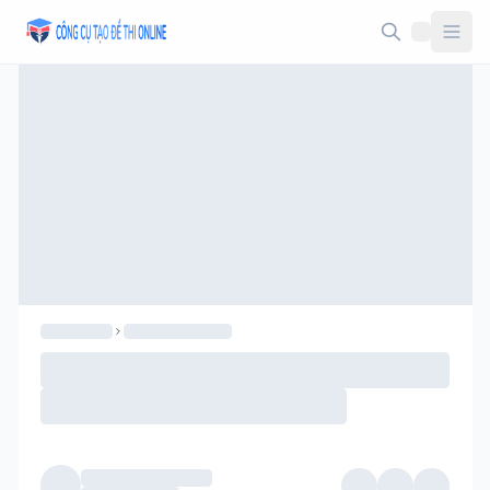
Taodethi.xyz - Tạo đề thi Online miễn phí