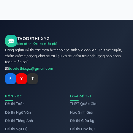
TAODETHI.XYZ
🎓
Kho đề thi Online miễn phí
Hàng nghìn đề thi các môn học cho học sinh & giáo viên. Thi trực tuyến,
chấm điểm tự động, chia sẻ tài liệu và đề kiểm tra chất lượng cao hoàn
toàn miễn phí.
📧
taodethi.xyz@gmail.com
F
Y
T
MÔN HỌC
LOẠI ĐỀ THI
Đề thi Toán
THPT Quốc Gia
Đề thi Ngữ Văn
Học Sinh Giỏi
Đề thi Tiếng Anh
Đề thi Giữa kỳ
Đề thi Vật Lý
Đề thi Học kỳ 1