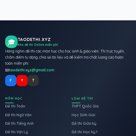
TAODETHI.XYZ
🎓
Kho đề thi Online miễn phí
Hàng nghìn đề thi các môn học cho học sinh & giáo viên. Thi trực tuyến,
chấm điểm tự động, chia sẻ tài liệu và đề kiểm tra chất lượng cao hoàn
toàn miễn phí.
📧
taodethi.xyz@gmail.com
F
Y
T
MÔN HỌC
LOẠI ĐỀ THI
Đề thi Toán
THPT Quốc Gia
Đề thi Ngữ Văn
Học Sinh Giỏi
Đề thi Tiếng Anh
Đề thi Giữa kỳ
Đề thi Vật Lý
Đề thi Học kỳ 1