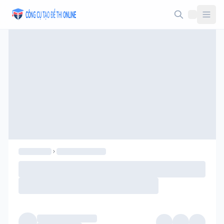
Taodethi.xyz - Tạo đề thi Online miễn phí