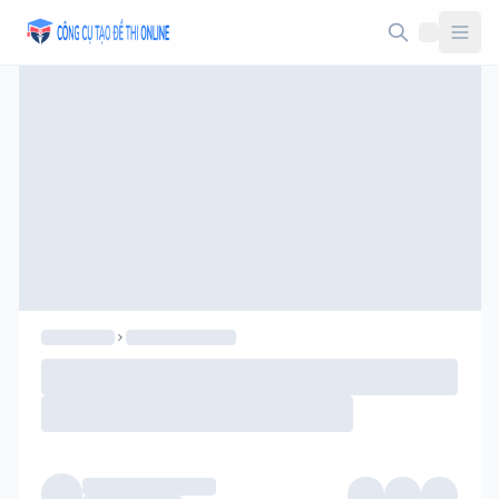
Taodethi.xyz - Tạo đề thi Online miễn phí