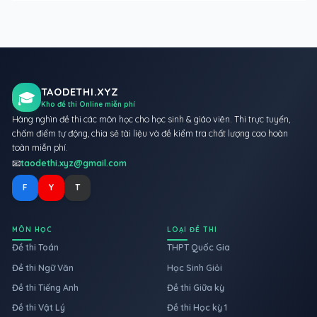
TAODETHI.XYZ
🎓
Kho đề thi Online miễn phí
Hàng nghìn đề thi các môn học cho học sinh & giáo viên. Thi trực tuyến,
chấm điểm tự động, chia sẻ tài liệu và đề kiểm tra chất lượng cao hoàn
toàn miễn phí.
📧
taodethi.xyz@gmail.com
F
Y
T
MÔN HỌC
LOẠI ĐỀ THI
Đề thi Toán
THPT Quốc Gia
Đề thi Ngữ Văn
Học Sinh Giỏi
Đề thi Tiếng Anh
Đề thi Giữa kỳ
Đề thi Vật Lý
Đề thi Học kỳ 1