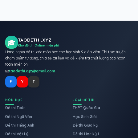
TAODETHI.XYZ
🎓
Kho đề thi Online miễn phí
Hàng nghìn đề thi các môn học cho học sinh & giáo viên. Thi trực tuyến,
chấm điểm tự động, chia sẻ tài liệu và đề kiểm tra chất lượng cao hoàn
toàn miễn phí.
📧
taodethi.xyz@gmail.com
F
Y
T
MÔN HỌC
LOẠI ĐỀ THI
Đề thi Toán
THPT Quốc Gia
Đề thi Ngữ Văn
Học Sinh Giỏi
Đề thi Tiếng Anh
Đề thi Giữa kỳ
Đề thi Vật Lý
Đề thi Học kỳ 1