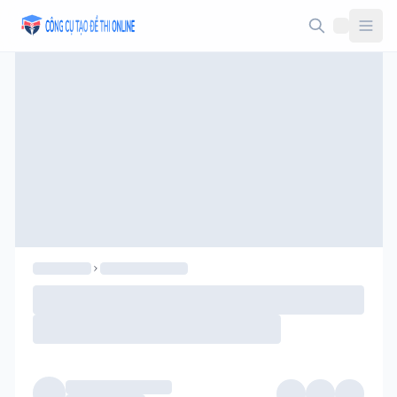
Taodethi.xyz - Tạo đề thi Online miễn phí