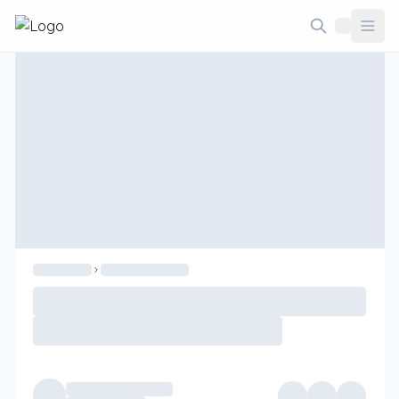
Taodethi.xyz - Tạo đề thi Online miễn phí