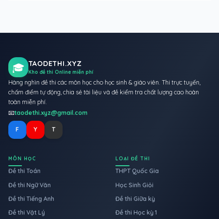
TAODETHI.XYZ
🎓
Kho đề thi Online miễn phí
Hàng nghìn đề thi các môn học cho học sinh & giáo viên. Thi trực tuyến,
chấm điểm tự động, chia sẻ tài liệu và đề kiểm tra chất lượng cao hoàn
toàn miễn phí.
📧
taodethi.xyz@gmail.com
F
Y
T
MÔN HỌC
LOẠI ĐỀ THI
Đề thi Toán
THPT Quốc Gia
Đề thi Ngữ Văn
Học Sinh Giỏi
Đề thi Tiếng Anh
Đề thi Giữa kỳ
Đề thi Vật Lý
Đề thi Học kỳ 1