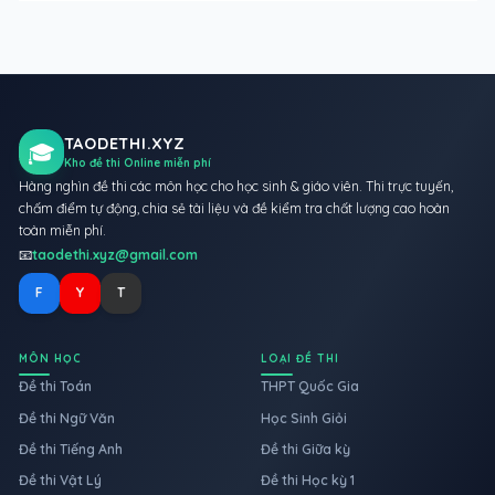
TAODETHI.XYZ
🎓
Kho đề thi Online miễn phí
Hàng nghìn đề thi các môn học cho học sinh & giáo viên. Thi trực tuyến,
chấm điểm tự động, chia sẻ tài liệu và đề kiểm tra chất lượng cao hoàn
toàn miễn phí.
📧
taodethi.xyz@gmail.com
F
Y
T
MÔN HỌC
LOẠI ĐỀ THI
Đề thi Toán
THPT Quốc Gia
Đề thi Ngữ Văn
Học Sinh Giỏi
Đề thi Tiếng Anh
Đề thi Giữa kỳ
Đề thi Vật Lý
Đề thi Học kỳ 1