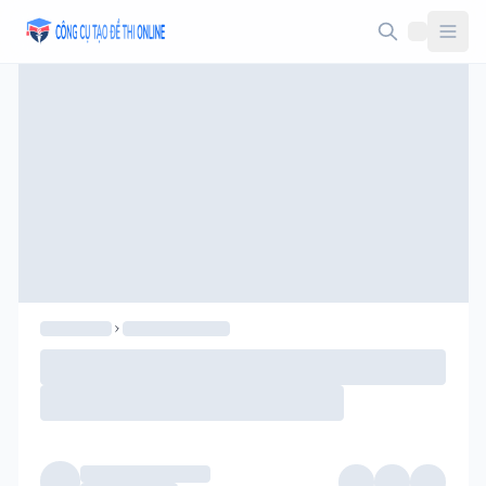
Taodethi.xyz - Tạo đề thi Online miễn phí