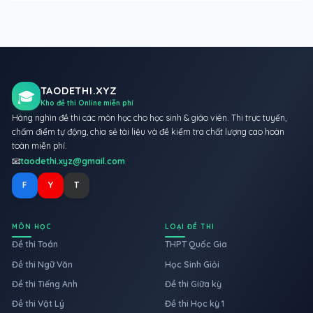
TAODETHI.XYZ
🎓
Kho đề thi Online miễn phí
Hàng nghìn đề thi các môn học cho học sinh & giáo viên. Thi trực tuyến,
chấm điểm tự động, chia sẻ tài liệu và đề kiểm tra chất lượng cao hoàn
toàn miễn phí.
📧
taodethi.xyz@gmail.com
F
Y
T
MÔN HỌC
LOẠI ĐỀ THI
Đề thi Toán
THPT Quốc Gia
Đề thi Ngữ Văn
Học Sinh Giỏi
Đề thi Tiếng Anh
Đề thi Giữa kỳ
Đề thi Vật Lý
Đề thi Học kỳ 1