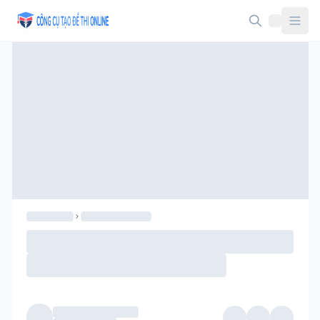
Taodethi.xyz - Tạo đề thi Online miễn phí