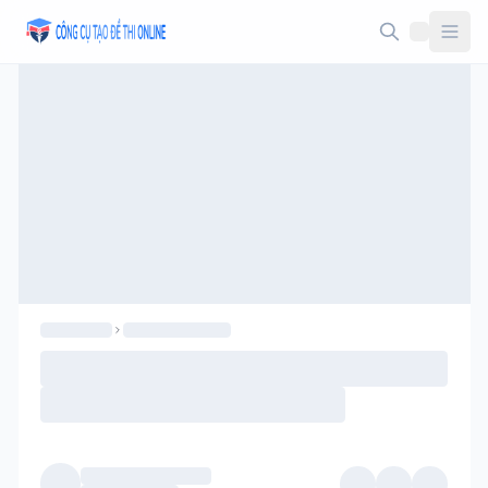
Taodethi.xyz - Tạo đề thi Online miễn phí