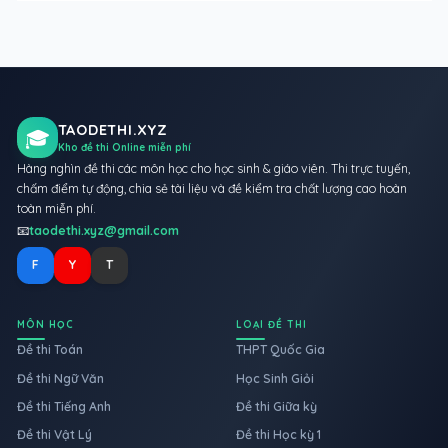
TAODETHI.XYZ
🎓
Kho đề thi Online miễn phí
Hàng nghìn đề thi các môn học cho học sinh & giáo viên. Thi trực tuyến,
chấm điểm tự động, chia sẻ tài liệu và đề kiểm tra chất lượng cao hoàn
toàn miễn phí.
📧
taodethi.xyz@gmail.com
F
Y
T
MÔN HỌC
LOẠI ĐỀ THI
Đề thi Toán
THPT Quốc Gia
Đề thi Ngữ Văn
Học Sinh Giỏi
Đề thi Tiếng Anh
Đề thi Giữa kỳ
Đề thi Vật Lý
Đề thi Học kỳ 1