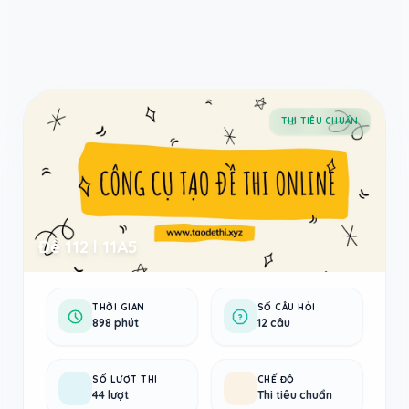
Taodethi.xyz - Tạo đề thi Online miễn phí
THI TIÊU CHUẨN
Đề 112 l 11A5
THỜI GIAN
SỐ CÂU HỎI
898 phút
12 câu
SỐ LƯỢT THI
CHẾ ĐỘ
44 lượt
Thi tiêu chuẩn