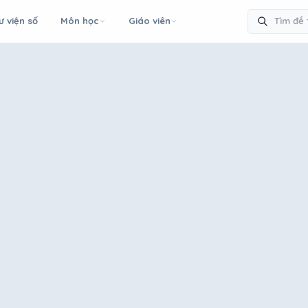
ư viện số
Môn học
Giáo viên