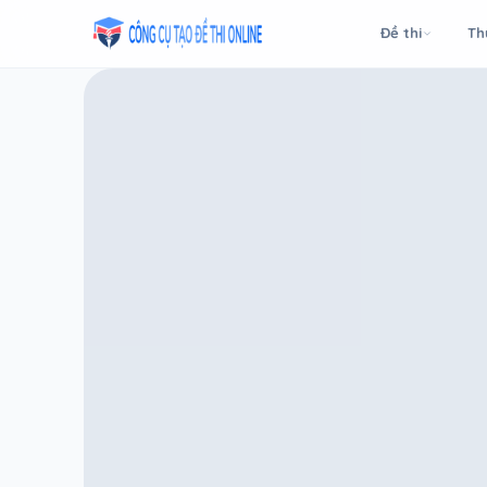
Taodethi.xyz - Tạo đề thi Online miễn phí
Đề thi
Th