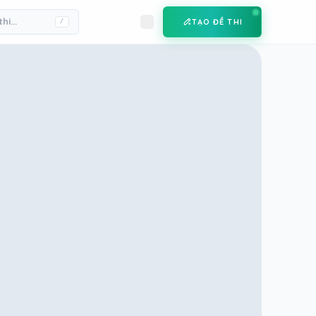
TẠO ĐỀ THI
/