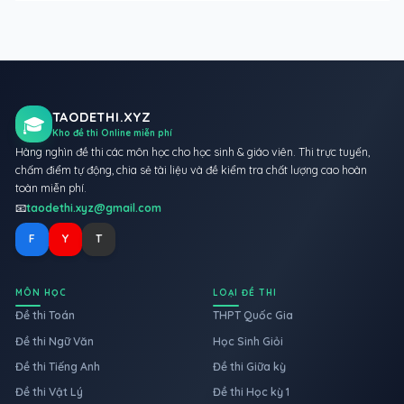
TAODETHI.XYZ
🎓
Kho đề thi Online miễn phí
Hàng nghìn đề thi các môn học cho học sinh & giáo viên. Thi trực tuyến,
chấm điểm tự động, chia sẻ tài liệu và đề kiểm tra chất lượng cao hoàn
toàn miễn phí.
📧
taodethi.xyz@gmail.com
F
Y
T
MÔN HỌC
LOẠI ĐỀ THI
Đề thi Toán
THPT Quốc Gia
Đề thi Ngữ Văn
Học Sinh Giỏi
Đề thi Tiếng Anh
Đề thi Giữa kỳ
Đề thi Vật Lý
Đề thi Học kỳ 1