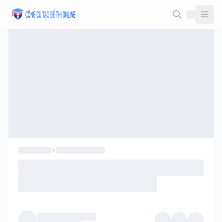
Taodethi.xyz - Tạo đề thi Online miễn phí