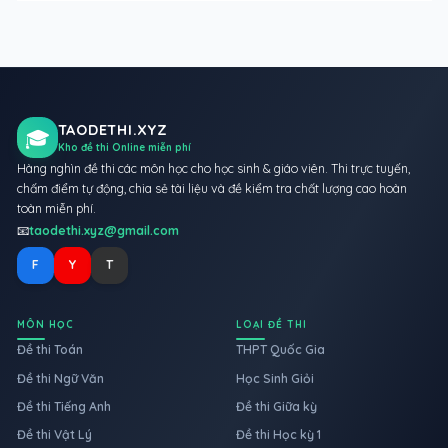
TAODETHI.XYZ
🎓
Kho đề thi Online miễn phí
Hàng nghìn đề thi các môn học cho học sinh & giáo viên. Thi trực tuyến,
chấm điểm tự động, chia sẻ tài liệu và đề kiểm tra chất lượng cao hoàn
toàn miễn phí.
📧
taodethi.xyz@gmail.com
F
Y
T
MÔN HỌC
LOẠI ĐỀ THI
Đề thi Toán
THPT Quốc Gia
Đề thi Ngữ Văn
Học Sinh Giỏi
Đề thi Tiếng Anh
Đề thi Giữa kỳ
Đề thi Vật Lý
Đề thi Học kỳ 1