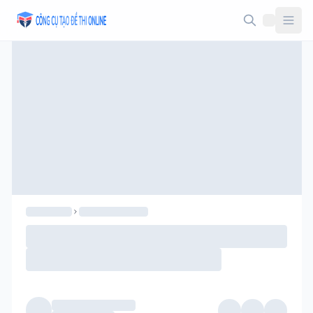
Taodethi.xyz - Tạo đề thi Online miễn phí