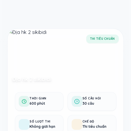
Taodethi.xyz - Tạo đề thi Online miễn phí
THI TIÊU CHUẨN
Địa hk 2 sikibidi
THỜI GIAN
SỐ CÂU HỎI
600 phút
30 câu
SỐ LƯỢT THI
CHẾ ĐỘ
Không giới hạn
Thi tiêu chuẩn