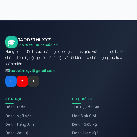
TAODETHI.XYZ
🎓
Kho đề thi Online miễn phí
Hàng nghìn đề thi các môn học cho học sinh & giáo viên. Thi trực tuyến,
chấm điểm tự động, chia sẻ tài liệu và đề kiểm tra chất lượng cao hoàn
toàn miễn phí.
📧
taodethi.xyz@gmail.com
F
Y
T
MÔN HỌC
LOẠI ĐỀ THI
Đề thi Toán
THPT Quốc Gia
Đề thi Ngữ Văn
Học Sinh Giỏi
Đề thi Tiếng Anh
Đề thi Giữa kỳ
Đề thi Vật Lý
Đề thi Học kỳ 1