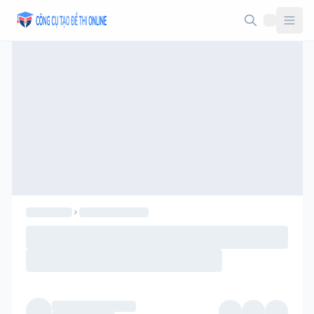
Taodethi.xyz - Tạo đề thi Online miễn phí