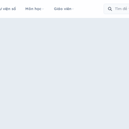
ư viện số
Môn học
Giáo viên