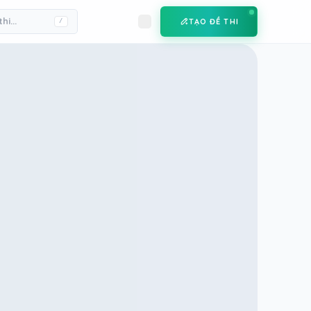
TẠO ĐỀ THI
/