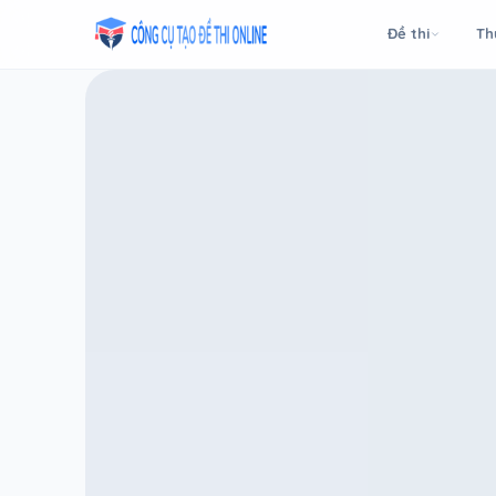
Taodethi.xyz - Tạo đề thi Online miễn phí
Đề thi
Th