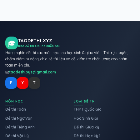
TAODETHI.XYZ
🎓
Kho đề thi Online miễn phí
Hàng nghìn đề thi các môn học cho học sinh & giáo viên. Thi trực tuyến,
chấm điểm tự động, chia sẻ tài liệu và đề kiểm tra chất lượng cao hoàn
toàn miễn phí.
📧
taodethi.xyz@gmail.com
F
Y
T
MÔN HỌC
LOẠI ĐỀ THI
Đề thi Toán
THPT Quốc Gia
Đề thi Ngữ Văn
Học Sinh Giỏi
Đề thi Tiếng Anh
Đề thi Giữa kỳ
Đề thi Vật Lý
Đề thi Học kỳ 1