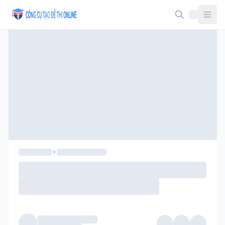
Taodethi.xyz - Tạo đề thi Online miễn phí