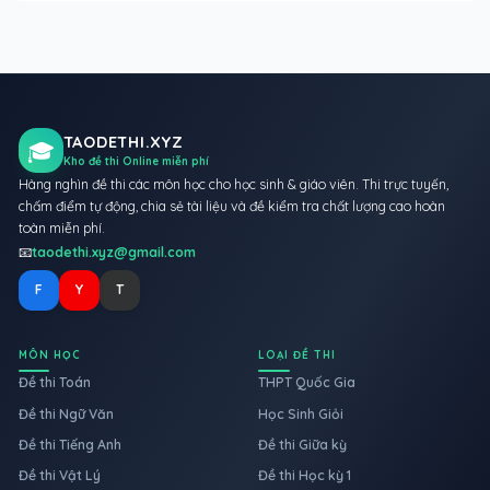
TAODETHI.XYZ
🎓
Kho đề thi Online miễn phí
Hàng nghìn đề thi các môn học cho học sinh & giáo viên. Thi trực tuyến,
chấm điểm tự động, chia sẻ tài liệu và đề kiểm tra chất lượng cao hoàn
toàn miễn phí.
📧
taodethi.xyz@gmail.com
F
Y
T
MÔN HỌC
LOẠI ĐỀ THI
Đề thi Toán
THPT Quốc Gia
Đề thi Ngữ Văn
Học Sinh Giỏi
Đề thi Tiếng Anh
Đề thi Giữa kỳ
Đề thi Vật Lý
Đề thi Học kỳ 1