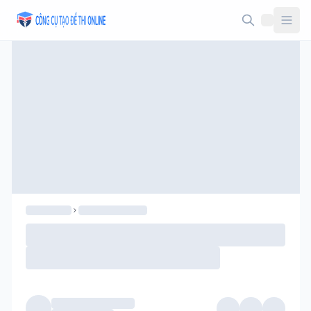
Taodethi.xyz - Tạo đề thi Online miễn phí