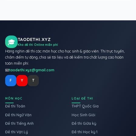
TAODETHI.XYZ
🎓
Kho đề thi Online miễn phí
Hàng nghìn đề thi các môn học cho học sinh & giáo viên. Thi trực tuyến,
chấm điểm tự động, chia sẻ tài liệu và đề kiểm tra chất lượng cao hoàn
toàn miễn phí.
📧
taodethi.xyz@gmail.com
F
Y
T
MÔN HỌC
LOẠI ĐỀ THI
Đề thi Toán
THPT Quốc Gia
Đề thi Ngữ Văn
Học Sinh Giỏi
Đề thi Tiếng Anh
Đề thi Giữa kỳ
Đề thi Vật Lý
Đề thi Học kỳ 1