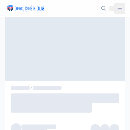
Taodethi.xyz - Tạo đề thi Online miễn phí