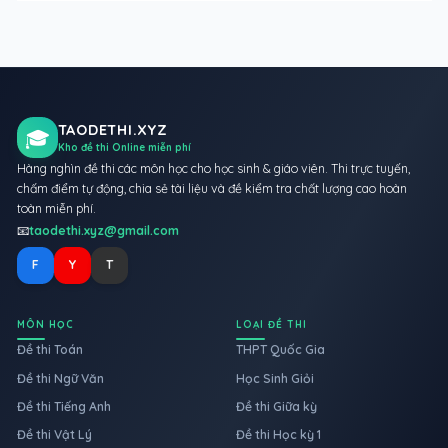
TAODETHI.XYZ
🎓
Kho đề thi Online miễn phí
Hàng nghìn đề thi các môn học cho học sinh & giáo viên. Thi trực tuyến,
chấm điểm tự động, chia sẻ tài liệu và đề kiểm tra chất lượng cao hoàn
toàn miễn phí.
📧
taodethi.xyz@gmail.com
F
Y
T
MÔN HỌC
LOẠI ĐỀ THI
Đề thi Toán
THPT Quốc Gia
Đề thi Ngữ Văn
Học Sinh Giỏi
Đề thi Tiếng Anh
Đề thi Giữa kỳ
Đề thi Vật Lý
Đề thi Học kỳ 1