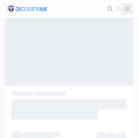
Taodethi.xyz - Tạo đề thi Online miễn phí