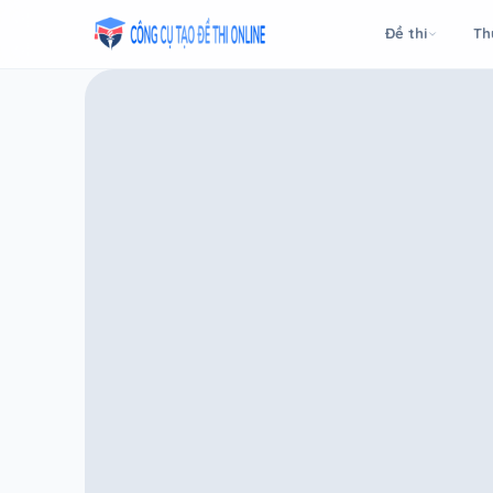
Taodethi.xyz - Tạo đề thi Online miễn phí
Đề thi
Th