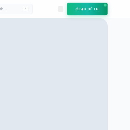
TẠO ĐỀ THI
/