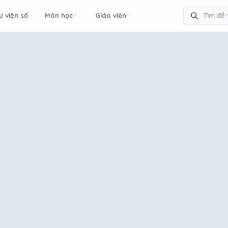
ư viện số
Môn học
Giáo viên