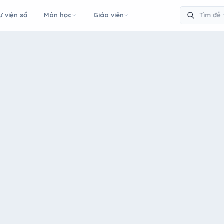
ư viện số
Môn học
Giáo viên