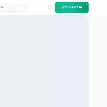
TẠO ĐỀ THI
/