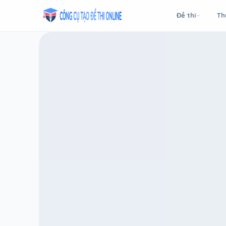
Taodethi.xyz - Tạo đề thi Online miễn phí
Đề thi
Th