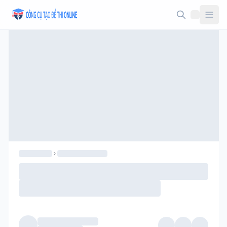
Taodethi.xyz - Tạo đề thi Online miễn phí