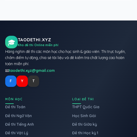
TAODETHI.XYZ
🎓
Kho đề thi Online miễn phí
Hàng nghìn đề thi các môn học cho học sinh & giáo viên. Thi trực tuyến,
chấm điểm tự động, chia sẻ tài liệu và đề kiểm tra chất lượng cao hoàn
toàn miễn phí.
📧
taodethi.xyz@gmail.com
F
Y
T
MÔN HỌC
LOẠI ĐỀ THI
Đề thi Toán
THPT Quốc Gia
Đề thi Ngữ Văn
Học Sinh Giỏi
Đề thi Tiếng Anh
Đề thi Giữa kỳ
Đề thi Vật Lý
Đề thi Học kỳ 1