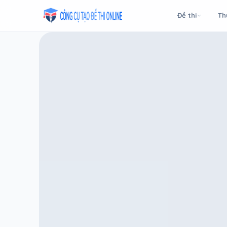
Taodethi.xyz - Tạo đề thi Online miễn phí
Đề thi
Th