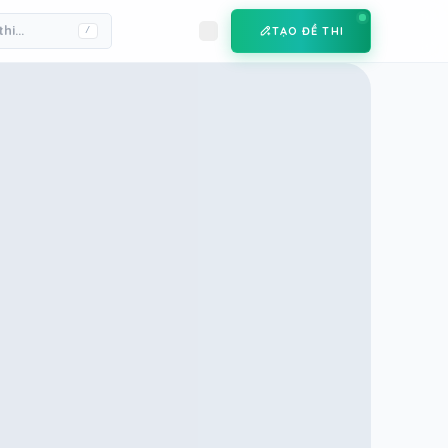
TẠO ĐỀ THI
/