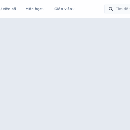
ư viện số
Môn học
Giáo viên