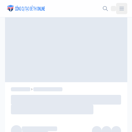
Taodethi.xyz - Tạo đề thi Online miễn phí