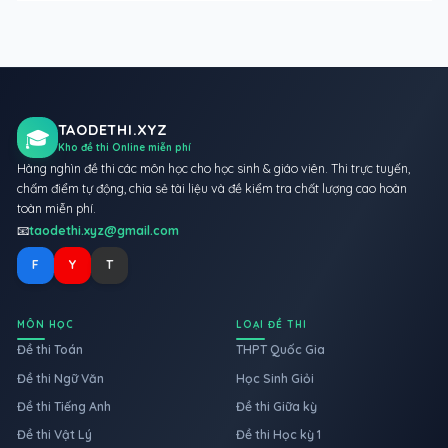
TAODETHI.XYZ
🎓
Kho đề thi Online miễn phí
Hàng nghìn đề thi các môn học cho học sinh & giáo viên. Thi trực tuyến,
chấm điểm tự động, chia sẻ tài liệu và đề kiểm tra chất lượng cao hoàn
toàn miễn phí.
📧
taodethi.xyz@gmail.com
F
Y
T
MÔN HỌC
LOẠI ĐỀ THI
Đề thi Toán
THPT Quốc Gia
Đề thi Ngữ Văn
Học Sinh Giỏi
Đề thi Tiếng Anh
Đề thi Giữa kỳ
Đề thi Vật Lý
Đề thi Học kỳ 1