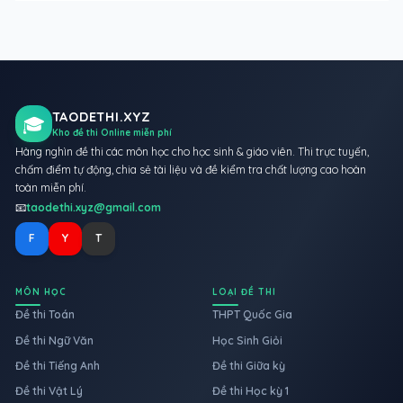
TAODETHI.XYZ
🎓
Kho đề thi Online miễn phí
Hàng nghìn đề thi các môn học cho học sinh & giáo viên. Thi trực tuyến,
chấm điểm tự động, chia sẻ tài liệu và đề kiểm tra chất lượng cao hoàn
toàn miễn phí.
📧
taodethi.xyz@gmail.com
F
Y
T
MÔN HỌC
LOẠI ĐỀ THI
Đề thi Toán
THPT Quốc Gia
Đề thi Ngữ Văn
Học Sinh Giỏi
Đề thi Tiếng Anh
Đề thi Giữa kỳ
Đề thi Vật Lý
Đề thi Học kỳ 1