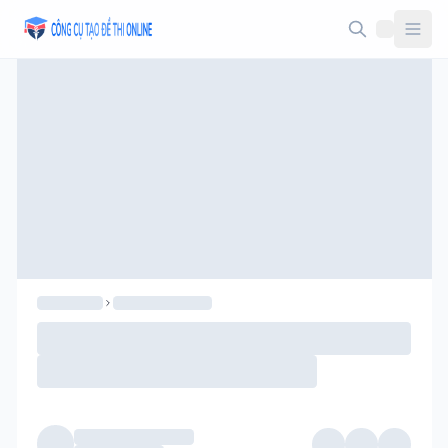
Taodethi.xyz - Tạo đề thi Online miễn phí