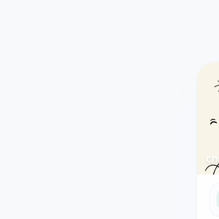
Taodethi.xyz - Tạo đề thi Online miễn phí
ch