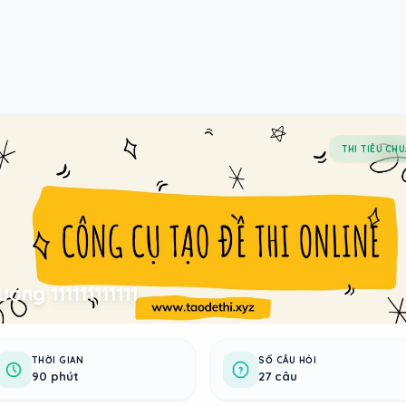
THI TIÊU CH
ương 111111111111
THỜI GIAN
SỐ CÂU HỎI
90 phút
27 câu