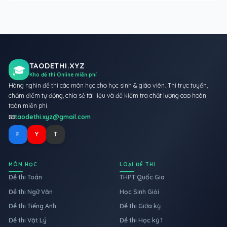
TAODETHI.XYZ
🎓
Kho đề thi Online miễn phí
Hàng nghìn đề thi các môn học cho học sinh & giáo viên. Thi trực tuyến,
chấm điểm tự động, chia sẻ tài liệu và đề kiểm tra chất lượng cao hoàn
toàn miễn phí.
📧
taodethi.xyz@gmail.com
F
Y
T
MÔN HỌC
LOẠI ĐỀ THI
Đề thi Toán
THPT Quốc Gia
Đề thi Ngữ Văn
Học Sinh Giỏi
Đề thi Tiếng Anh
Đề thi Giữa kỳ
Đề thi Vật Lý
Đề thi Học kỳ 1