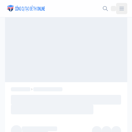
Taodethi.xyz - Tạo đề thi Online miễn phí