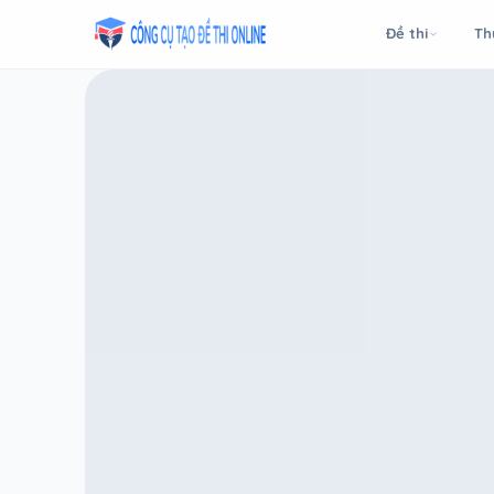
Taodethi.xyz - Tạo đề thi Online miễn phí
Đề thi
Th