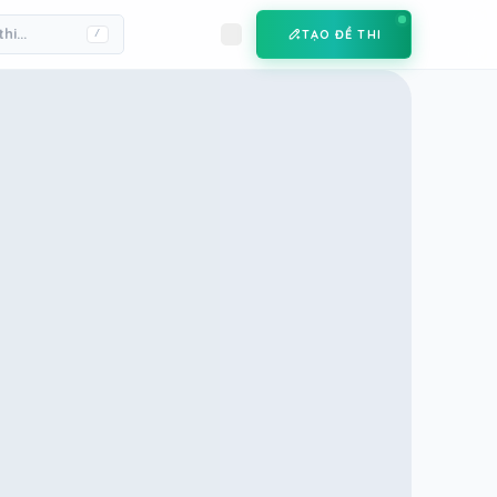
TẠO ĐỀ THI
/