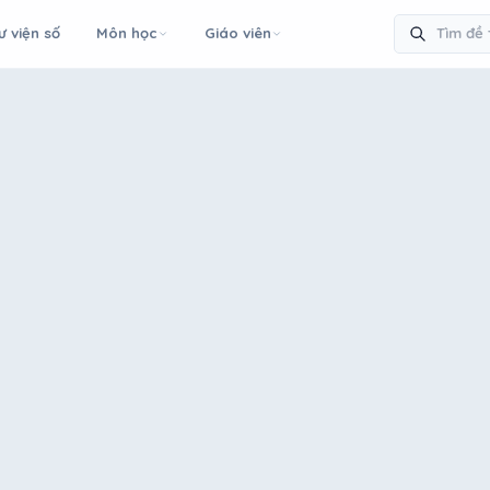
ư viện số
Môn học
Giáo viên