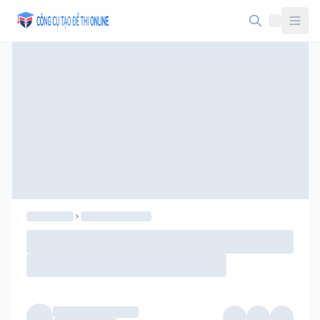
Taodethi.xyz - Tạo đề thi Online miễn phí