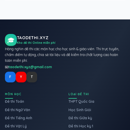
TAODETHI.XYZ
🎓
Kho đề thi Online miễn phí
Hàng nghìn đề thi các môn học cho học sinh & giáo viên. Thi trực tuyến,
chấm điểm tự động, chia sẻ tài liệu và đề kiểm tra chất lượng cao hoàn
toàn miễn phí.
📧
taodethi.xyz@gmail.com
F
Y
T
MÔN HỌC
LOẠI ĐỀ THI
Đề thi Toán
THPT Quốc Gia
Đề thi Ngữ Văn
Học Sinh Giỏi
Đề thi Tiếng Anh
Đề thi Giữa kỳ
Đề thi Vật Lý
Đề thi Học kỳ 1