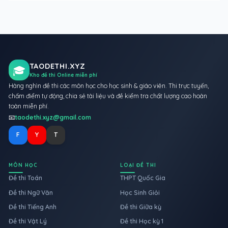
TAODETHI.XYZ
🎓
Kho đề thi Online miễn phí
Hàng nghìn đề thi các môn học cho học sinh & giáo viên. Thi trực tuyến,
chấm điểm tự động, chia sẻ tài liệu và đề kiểm tra chất lượng cao hoàn
toàn miễn phí.
📧
taodethi.xyz@gmail.com
F
Y
T
MÔN HỌC
LOẠI ĐỀ THI
Đề thi Toán
THPT Quốc Gia
Đề thi Ngữ Văn
Học Sinh Giỏi
Đề thi Tiếng Anh
Đề thi Giữa kỳ
Đề thi Vật Lý
Đề thi Học kỳ 1