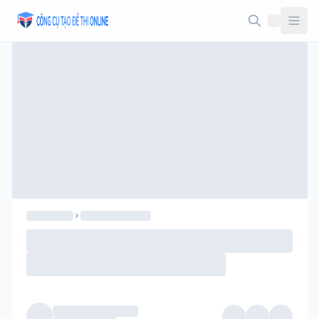
Taodethi.xyz - Tạo đề thi Online miễn phí