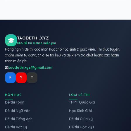
TAODETHI.XYZ
🎓
Kho đề thi Online miễn phí
Hàng nghìn đề thi các môn học cho học sinh & giáo viên. Thi trực tuyến,
chấm điểm tự động, chia sẻ tài liệu và đề kiểm tra chất lượng cao hoàn
toàn miễn phí.
📧
taodethi.xyz@gmail.com
F
Y
T
MÔN HỌC
LOẠI ĐỀ THI
Đề thi Toán
THPT Quốc Gia
Đề thi Ngữ Văn
Học Sinh Giỏi
Đề thi Tiếng Anh
Đề thi Giữa kỳ
Đề thi Vật Lý
Đề thi Học kỳ 1