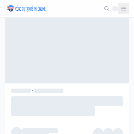
Taodethi.xyz - Tạo đề thi Online miễn phí