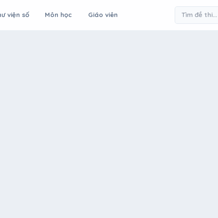
ư viện số
Môn học
Giáo viên