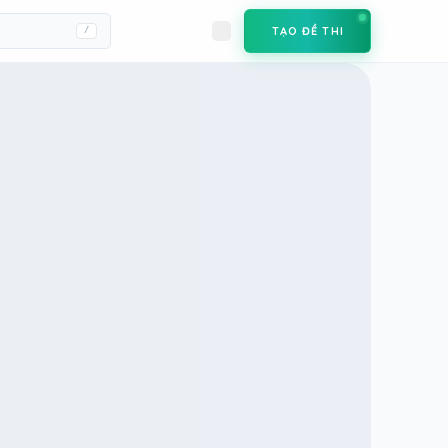
TẠO ĐỀ THI
/