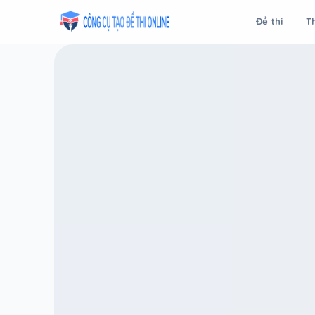
Taodethi.xyz - Tạo đề thi Online miễn phí
Đề thi
Th