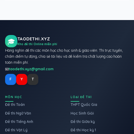
TAODETHI.XYZ
🎓
Kho đề thi Online miễn phí
Hàng nghìn đề thi các môn học cho học sinh & giáo viên. Thi trực tuyến,
chấm điểm tự động, chia sẻ tài liệu và đề kiểm tra chất lượng cao hoàn
toàn miễn phí.
📧
taodethi.xyz@gmail.com
F
Y
T
MÔN HỌC
LOẠI ĐỀ THI
Đề thi Toán
THPT Quốc Gia
Đề thi Ngữ Văn
Học Sinh Giỏi
Đề thi Tiếng Anh
Đề thi Giữa kỳ
Đề thi Vật Lý
Đề thi Học kỳ 1