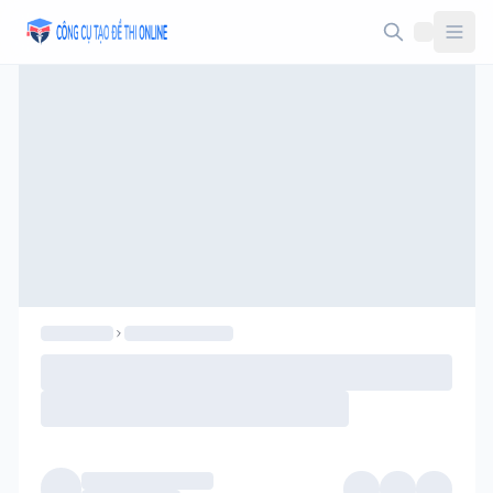
Taodethi.xyz - Tạo đề thi Online miễn phí