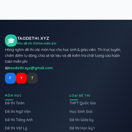
TAODETHI.XYZ
🎓
Kho đề thi Online miễn phí
Hàng nghìn đề thi các môn học cho học sinh & giáo viên. Thi trực tuyến,
chấm điểm tự động, chia sẻ tài liệu và đề kiểm tra chất lượng cao hoàn
toàn miễn phí.
📧
taodethi.xyz@gmail.com
F
Y
T
MÔN HỌC
LOẠI ĐỀ THI
Đề thi Toán
THPT Quốc Gia
Đề thi Ngữ Văn
Học Sinh Giỏi
Đề thi Tiếng Anh
Đề thi Giữa kỳ
Đề thi Vật Lý
Đề thi Học kỳ 1