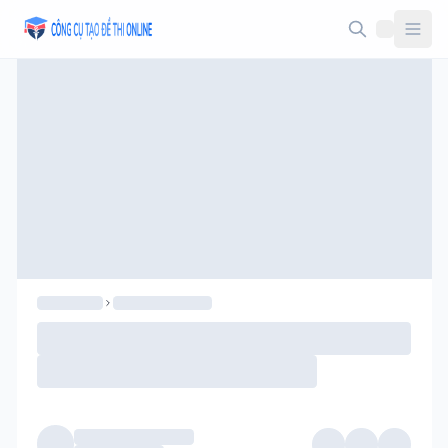
Taodethi.xyz - Tạo đề thi Online miễn phí