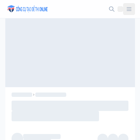
Taodethi.xyz - Tạo đề thi Online miễn phí