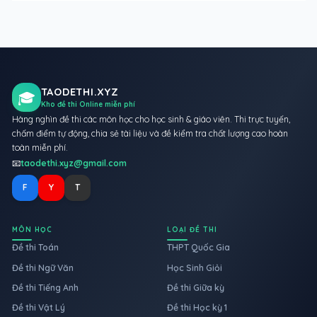
TAODETHI.XYZ
🎓
Kho đề thi Online miễn phí
Hàng nghìn đề thi các môn học cho học sinh & giáo viên. Thi trực tuyến,
chấm điểm tự động, chia sẻ tài liệu và đề kiểm tra chất lượng cao hoàn
toàn miễn phí.
📧
taodethi.xyz@gmail.com
F
Y
T
MÔN HỌC
LOẠI ĐỀ THI
Đề thi Toán
THPT Quốc Gia
Đề thi Ngữ Văn
Học Sinh Giỏi
Đề thi Tiếng Anh
Đề thi Giữa kỳ
Đề thi Vật Lý
Đề thi Học kỳ 1